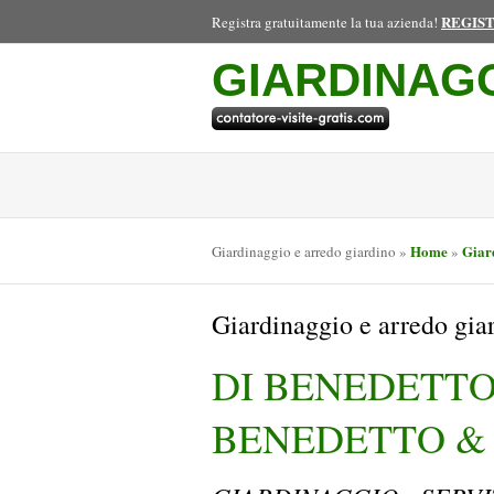
REGIS
Registra gratuitamente la tua azienda!
GIARDINAG
Home
Giar
Giardinaggio e arredo giardino
»
»
Giardinaggio e arredo g
DI BENEDETTO
BENEDETTO & 