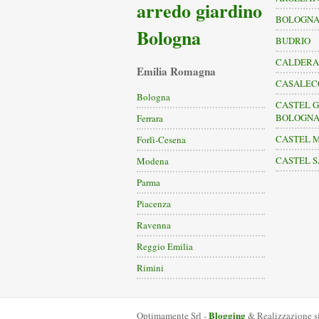
arredo giardino
BOLOGN
Bologna
BUDRIO
CALDERA
Emilia Romagna
CASALECC
Bologna
CASTEL G
BOLOGN
Ferrara
CASTEL 
Forlì-Cesena
CASTEL S
Modena
Parma
Piacenza
Ravenna
Reggio Emilia
Rimini
Blogging
Optimamente Srl -
& Realizzazione s