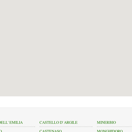
ELL' EMILIA
CASTELLO D' ARGILE
MINERBIO
O
CASTENASO
MONGHIDORO