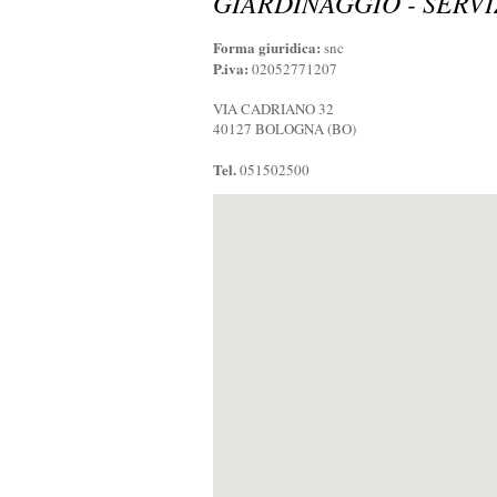
GIARDINAGGIO - SERVI
Forma giuridica:
snc
P.iva:
02052771207
VIA CADRIANO 32
40127 BOLOGNA (BO)
Tel.
051502500