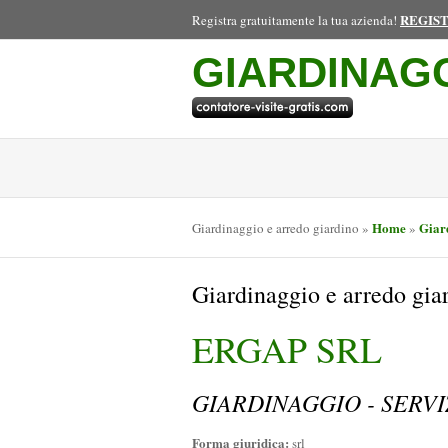
REGIS
Registra gratuitamente la tua azienda!
GIARDINAG
Home
Giar
Giardinaggio e arredo giardino
»
»
Giardinaggio e arredo g
ERGAP SRL
GIARDINAGGIO - SERVI
Forma giuridica:
srl