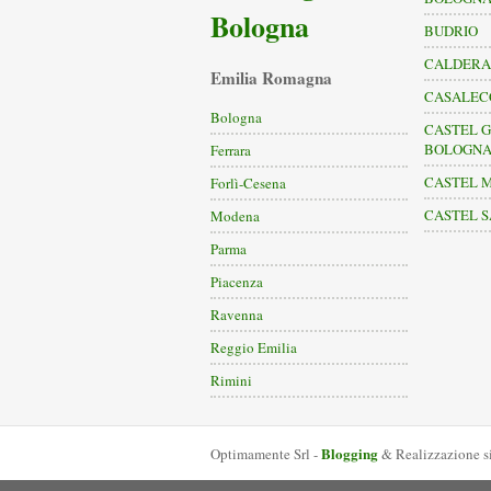
Bologna
BUDRIO
CALDERA
Emilia Romagna
CASALECC
Bologna
CASTEL G
BOLOGN
Ferrara
CASTEL 
Forlì-Cesena
CASTEL S
Modena
Parma
Piacenza
Ravenna
Reggio Emilia
Rimini
Blogging
Optimamente Srl -
& Realizzazione s