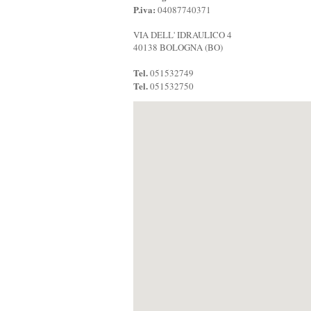
P.iva:
04087740371
VIA DELL' IDRAULICO 4
40138 BOLOGNA (BO)
Tel.
051532749
Tel.
051532750