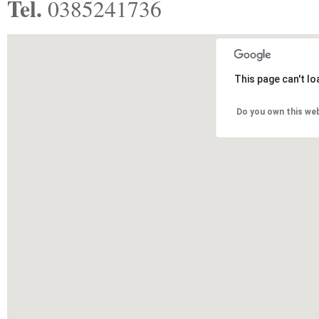
Tel.
0385241736
This page can't l
Do you own this we