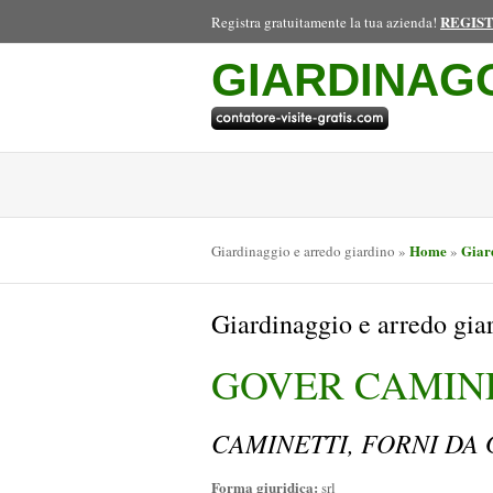
REGIS
Registra gratuitamente la tua azienda!
GIARDINAG
Home
Giar
Giardinaggio e arredo giardino
»
»
Giardinaggio e arredo gi
GOVER CAMINET
CAMINETTI, FORNI DA
Forma giuridica:
srl