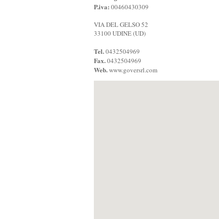
P.iva:
00460430309
VIA DEL GELSO 52
33100 UDINE (UD)
Tel.
0432504969
Fax.
0432504969
Web.
www.goversrl.com